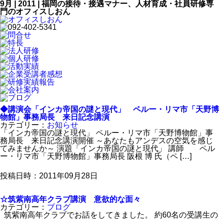
9月 | 2011 | 福岡の接待・接遇マナー、人材育成・社員研修専
門のオフィスしおん
◆講演会「インカ帝国の謎と現代」 ペルー・リマ市「天野博
物館」事務局長 来日記念講演
カテゴリー：
お知らせ
「インカ帝国の謎と現代」 ペルー・リマ市「天野博物館」事
務局長 来日記念講演開催 ～あなたもアンデスの空気を感じ
てみませんか～ 演題「インカ帝国の謎と現代」 講師 ペル
ー・リマ市「天野博物館」事務局長 阪根 博 氏（ペ […]
投稿日時：2011年09月28日
☆筑紫南高年クラブ講演 意欲的な面々
カテゴリー：
ブログ
筑紫南高年クラブでお話をしてきました。 約60名の受講生の