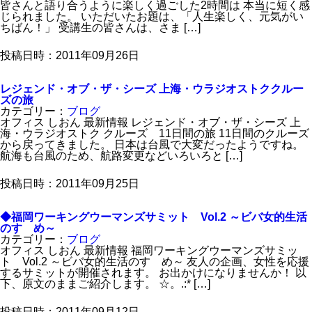
皆さんと語り合うように楽しく過ごした2時間は 本当に短く感
じられました。 いただいたお題は、「人生楽しく、元気がい
ちばん！」 受講生の皆さんは、さま […]
投稿日時：2011年09月26日
レジェンド・オブ・ザ・シーズ 上海・ウラジオストククルー
ズの旅
カテゴリー：
ブログ
オフィス しおん 最新情報 レジェンド・オブ・ザ・シーズ 上
海・ウラジオストク クルーズ 11日間の旅 11日間のクルーズ
から戻ってきました。 日本は台風で大変だったようですね。
航海も台風のため、航路変更などいろいろと […]
投稿日時：2011年09月25日
◆福岡ワーキングウーマンズサミット Vol.2 ～ビバ女的生活
のすゝめ～
カテゴリー：
ブログ
オフィス しおん 最新情報 福岡ワーキングウーマンズサミッ
ト Vol.2 ～ビバ女的生活のすゝめ～ 友人の企画、女性を応援
するサミットが開催されます。 お出かけになりませんか！ 以
下、原文のままご紹介します。 ☆。.:* […]
投稿日時：2011年09月12日